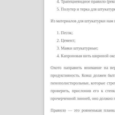
Трапециевидное правило (рек
Полутер и терка для штукатур
Из материалов для штукатурки нам 
Песок;
Цемент;
Маяки штукатурные;
Капроновая нить шириной око
Охото направить внимание на вер
продуктивность. Ковш должен быть
пенополистирольные, которые стре
проверить, прислонив его к стен
прочерченной линией, оно должно 
Правило — это ровненькая планка