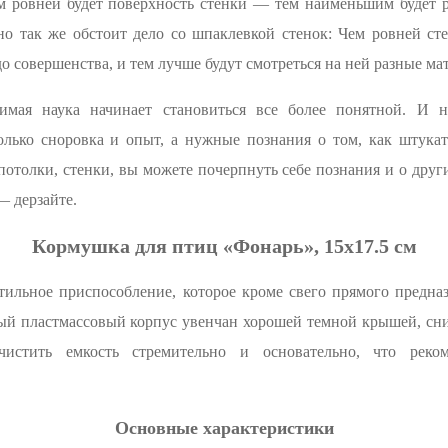
м ровней будет поверхность стенки — тем наименьшим будет р
но так же обстоит дело со шпаклевкой стенок: Чем ровней ст
о совершенства, и тем лучше будут смотреться на ней разные ма
имая наука начинает становиться все более понятной. И
олько сноровка и опыт, а нужные познания о том, как штукат
потолки, стенки, вы можете почерпнуть себе познания и о други
— дерзайте.
Кормушка для птиц «Фонарь», 15х17.5 см
ильное приспособление, которое кроме свего прямого предназ
ый пластмассовый корпус увенчан хорошей темной крышей, сниз
чистить емкость стремительно и основательно, что реком
Основные характеристики