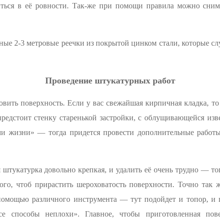
ться в её ровности. Так-же при помощи правила можно сним
ые 2-3 метровые реечки из покрытой цинком стали, которые с
Проведение штукатурных работ
вить поверхность. Если у вас свежайшая кирпичная кладка, т
предстоит стенку старенькой застройки, с облущивающейся изв
ми жизни» — тогда придется провести дополнительные работы
 штукатурка довольно крепкая, и удалить её очень трудно — тог
того, чтоб прирастить шероховатость поверхности. Точно так
помощью различного инструмента — тут подойдет и топор, и 
все способы неплохи». Главное, чтобы приготовленная пов