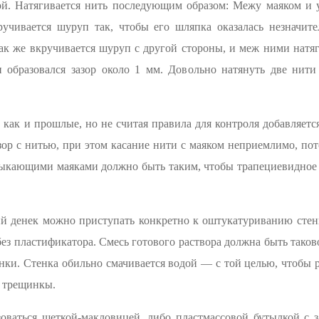
ой. Натягивается нить последующим образом: Межу маяком и у
кручивается шуруп так, чтобы его шляпка оказалась незначит
ак же вкручивается шуруп с другой стороны, и меж ними натя
образовался зазор около 1 мм. Довольно натянуть две нити
 как и прошлые, но не считая правила для контроля добавляется
ор с нитью, при этом касание нити с маяком неприемлимо, по
мыкающими маяками должно быть таким, чтобы трапециевидное 
 денек можно приступать конкретно к оштукатуриванию стенк
без пластификатора. Смесь готового раствора должна быть тако
енки. Стенка обильно смачивается водой — с той целью, чтобы 
ь трещинкы.
оваться щеткой-макловицей, либо пластмассовой бутылкой с з