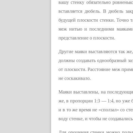
вашу стенку обязательно ровненьк
вставляется дюбель. В дюбель за
будущей плоскости стенки. Точно т
меж нитью и последними маяками 
представление о плоскости.
Другие маяки выставляются так же,
должны создавать однообразный заз
от плоскости. Расстояние меж при
не соскакивало.
Маяки выставлены, на последующий
же, в пропорции 1:3 — 1:4, но уже 
и в то же время не «сползал» со ст
воду стенке, и чтобы не создавалис
Для орошения стенки можно польз