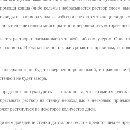
помощи ковша (либо кельмы) набрасывается раствор слоем, в
асть воды из раствора ушла — избытки срезаются трапециевидны
, но в ней еще сильно много рытвин и неровностей, которые нео
вается раствор, и заглаживается теркой либо полутером. Ориент
и раствора. Избытки точно так же срезаются правилом, и пове
а поверхность не будет совершенно ровненькой, и правило не б
тенкой не будет зазора.
ю предстоит оштукатурить — так кривая, что создается очень
абрасывать раствор на стенку необходимо в несколько приемов
жет растянуться на некоторое количество дней.
имым доведение стенки до эталона, если в предстоящем её пр