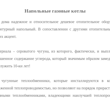
Напольные газовые котлы
 дома надежное и относительное дешевое отопительное обору
онтурный напольный. В сопоставлении с другими отопительн
их акцент.
ериала – сероватого чугуна, из которого, фактически, и вы
шенное содержание углерода, который значимым образом замед
лужить 10-ки лет!
чугунные теплообменники, которые инсталлируются в к
женной теплопроводимостью, но позволяют на порядок прираст
зными теплообменниками, владеющими наилучшей теплопро