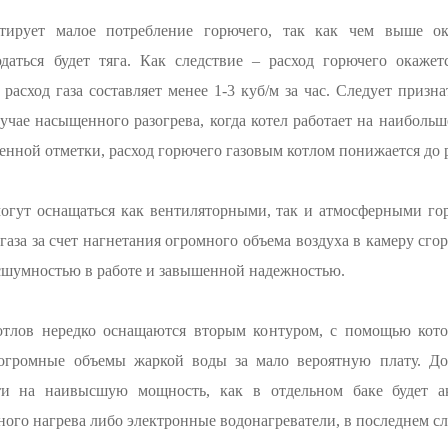
нтирует малое потребление горючего, так как чем выше о
аться будет тяга. Как следствие – расход горючего окаже
расход газа составляет менее 1-3 куб/м за час. Следует призн
чае насыщенного разогрева, когда котел работает на наибольш
енной отметки, расход горючего газовым котлом понижается до
огут оснащаться как вентиляторными, так и атмосферными го
за за счет нагнетания огромного объема воздуха в камеру сгор
есшумностью в работе и завышенной надежностью.
лов нередко оснащаются вторым контуром, с помощью котор
 огромные объемы жаркой воды за мало вероятную плату. До
ти на наивысшую мощность, как в отдельном баке будет а
ого нагрева либо электронные водонагреватели, в последнем сл