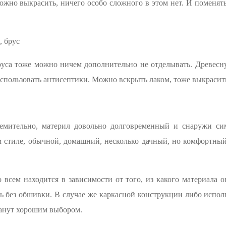
ожно выкрасить, ничего особо сложного в этом нет. И поменя
, брус
руса тоже можно ничем дополнительно не отделывать. Древесну
спользовать антисептики. Можно вскрыть лаком, тоже выкрасить
емительно, материл довольно долговременный и снаружи с
м стиле, обычной, домашний, несколько дачный, но комфортны
 всем находится в зависимости от того, из какого материала о
ь без обшивки. В случае же каркасной конструкции либо испол
танут хорошим выбором.