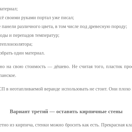
атериал;
всё своими руками портал уже писал;
панели различного цвета, в том числе под древесную породу;
воды и перепадов температур;
теплоизолятора;
збрать один материал.
о на свою стоимость — дёшево. Не считая того, пластик прос
панское.
в неотапливаемой веранде использовать не стоит. Они плохо
Вариант третий — оставить кирпичные стены
етно из кирпича, стенки можно бросить как есть. Прекрасная кл