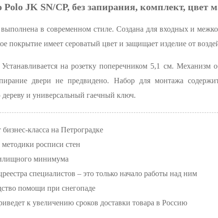
 Polo JK SN/CP, без запирания, комплект, цвет
P выполнена в современном стиле. Создана для входных и межк
е покрытие имеет сероватый цвет и защищает изделие от возде
 Устанавливается на розетку поперечником 5,1 см. Механизм 
апирание двери не предвидено. Набор для монтажа содержит
 дереву и универсальный гаечный ключ.
 бизнес-класса на Петроградке
 методики росписи стен
жилищного минимума
реестра специалистов – это только начало работы над ним
едство помощи при снегопаде
иведет к увеличению сроков доставки товара в Россию